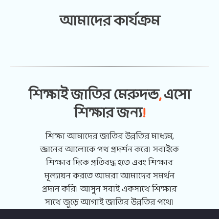
আমাদের কার্যক্রম
ভিডিও গ্যালারি
আমাদের ঠিকানা
শিক্ষাই জাতির মেরুদন্ড
,
এসো
নিলক্ষা, রায়পুরা, নরসিংদী
(১৬৩০)
“সাহিত্য আড্ডা” ।। শামীমা আক্তার শিমু।। সাথী সাইবা
রহমান।। জোনাকী টেলিভিশন
শিক্ষার জন্য
!
শিক্ষা আমাদের জাতির উন্নতির মাধ্যম,
জ্ঞানের আলোকে পথ প্রদর্শন করে। সবাইকে
শিক্ষার দিকে প্রতিবদ্ধ হতে এবং শিক্ষার
মূল্যায়ন করতে আমরা আমাদের সমর্থন
প্রদান করি। আসুন সবাই একসাথে শিক্ষার
সাথে জুড়ে আগাই জাতির উন্নতির পথে।