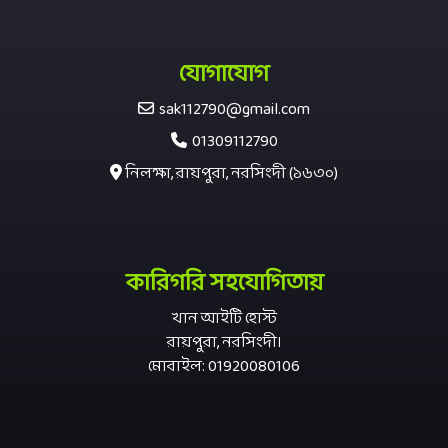
যোগাযোগ
sak112790@gmail.com
01309112790
নিলক্ষা, রায়পুরা, নরসিংদী (১৬৩০)
কারিগরি সহযোগিতায়
খান আইটি হোস্ট
রায়পুরা, নরসিংদী।
মোবাইল: 01920080106