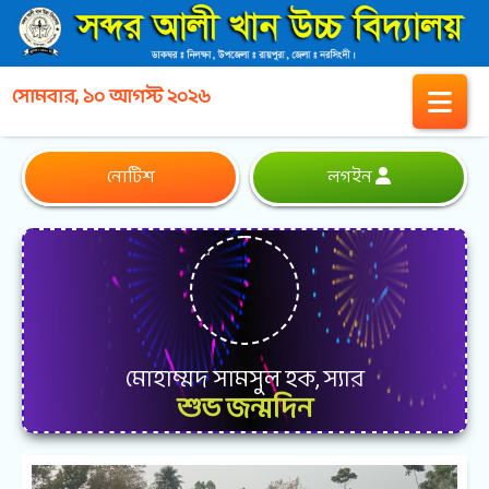
সোমবার, ১০ আগস্ট ২০২৬
নোটিশ
লগইন
মোহাম্মদ সামসুল হক, স্যার
শুভ জন্মদিন