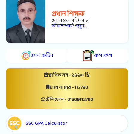
প্রধান শিক্ষক
মো. নজরুল ইসলাম
তাঁর সম্পর্কে পড়ুন...
ক্লাস রুটিন
ফলাফল
স্থাপিত সন - ১৯৯০ খ্রি.
EIIN নাম্বার - 112790
টেলিফোন - 01309112790
SSC GPA Calculator