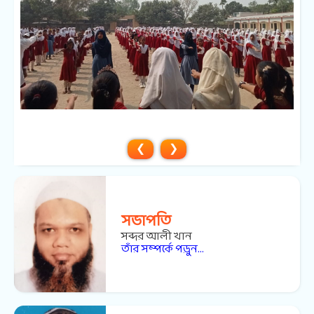
❮
❯
সভাপতি
সব্দর আলী খান
তাঁর সম্পর্কে পড়ুন...