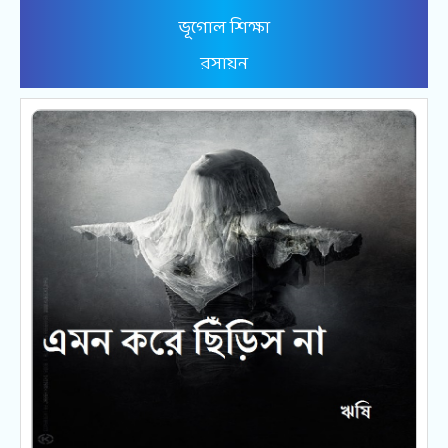
ভূগোল শিক্ষা
রসায়ন