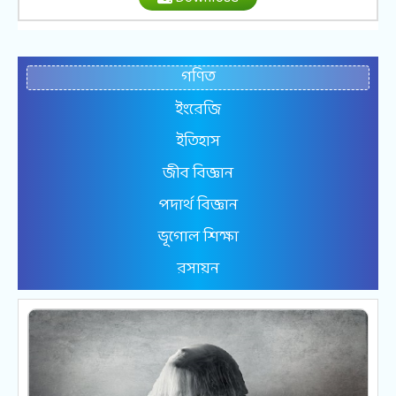
গণিত
ইংরেজি
ইতিহাস
জীব বিজ্ঞান
পদার্থ বিজ্ঞান
ভূগোল শিক্ষা
রসায়ন