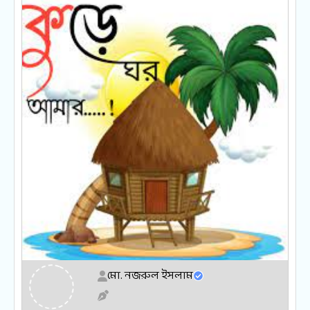
মো. নজরুল ইসলাম