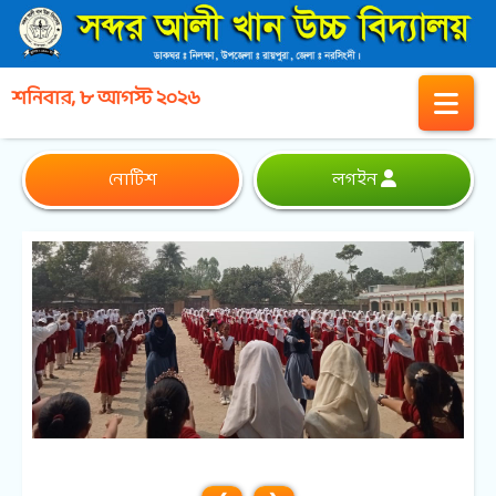
শনিবার, ৮ আগস্ট ২০২৬
নোটিশ
লগইন