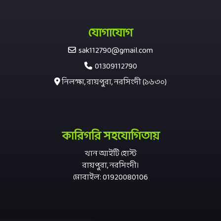
যোগাযোগ
sak112790@gmail.com
01309112790
নিলক্ষা, রায়পুরা, নরসিংদী (১৬৩০)
কারিগরি সহযোগিতায়
খান আইটি হোস্ট
রায়পুরা, নরসিংদী।
মোবাইল: 01920080106