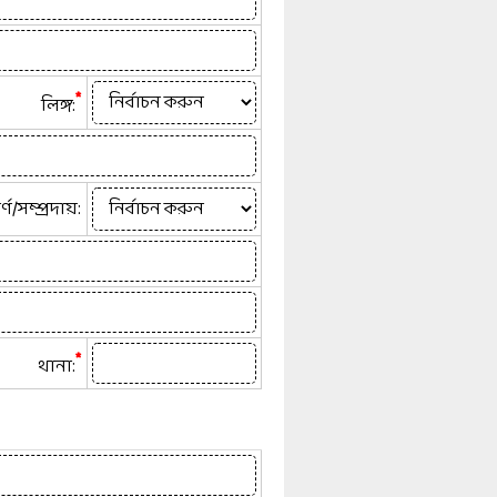
*
লিঙ্গ:
র্ণ/সম্প্রদায়:
*
থানা: