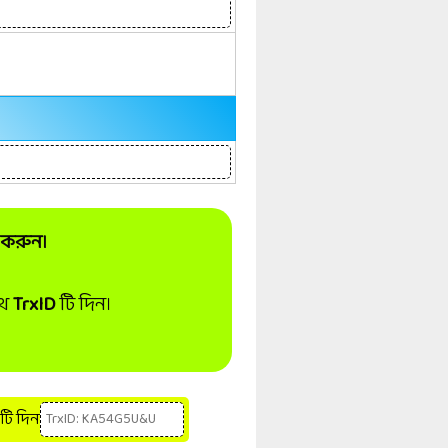
 করুন।
থে
TrxID
টি দিন।
টি দিন