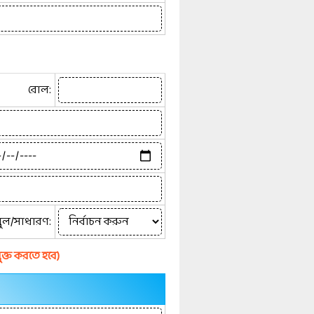
রোল:
্টপুল/সাধারণ:
ুক্ত করতে হবে)