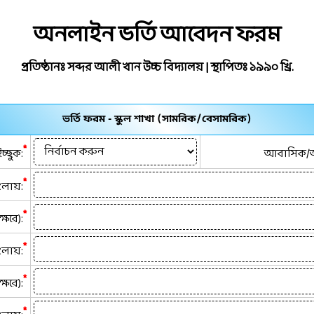
অনলাইন ভর্তি আবেদন ফরম
প্রতিষ্ঠানঃ সব্দর আলী খান উচ্চ বিদ্যালয় | স্থাপিতঃ ১৯৯০ খ্রি.
ভর্তি ফরম - স্কুল শাখা (সামরিক/বেসামরিক)
*
চ্ছুক:
আবাসিক/অ
*
াংলায়:
*
ষরে):
*
াংলায়:
*
ষরে):
*