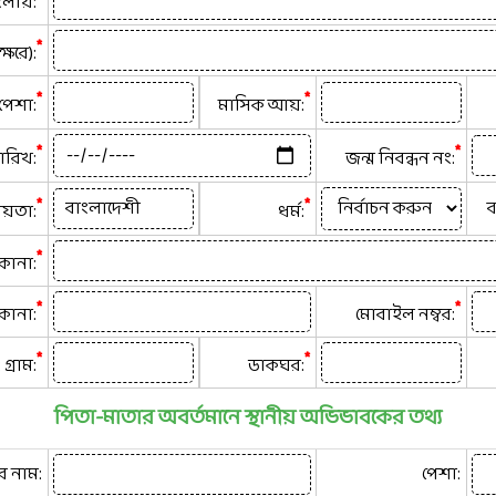
াংলায়:
*
ষরে):
*
*
পেশা:
মাসিক আয়:
*
*
ারিখ:
জন্ম নিবন্ধন নং:
*
*
ব
য়তা:
ধর্ম:
*
িকানা:
*
*
িকানা:
মোবাইল নম্বর:
*
*
গ্রাম:
ডাকঘর:
পিতা-মাতার অবর্তমানে স্থানীয় অভিভাবকের তথ্য
র নাম:
পেশা: