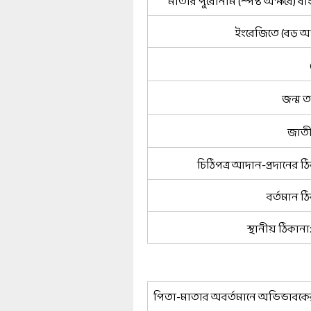
মাতার পুরোনাম (স্পষ্ট অক্ষরে) ব
ইংরেজিতে (বড় অক্
জন্ম ত
জাতী
চিঠিপত্র আদান-প্রদানের ঠ
বর্তমান ঠ
স্থানীয় ঠিকানা: 
পিতা-মাতার অবর্তমানে অভিভাবকে