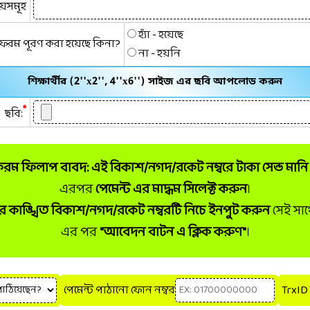
ষয়সমূহ
হ্যাঁ - হয়েছে
) ফরম পূরণ করা হয়েছে কিনা?
না - হয়নি
শিক্ষার্থীর (2''x2'', 4''x6'') সাইজ এর ছবি আপলোড করুন
*
ছবি:
 ফরম ফিলাপ বাবদ: এই বিকাশ/নগদ/রকেট নম্বরে টাকা সেন্ড মানি
এরপর
পেমেন্ট এর মাদ্ধম সিলেক্ট করুন
।
কাঙ্খিত বিকাশ/নগদ/রকেট নম্বরটি নিচে ইনপুট করুন
সেই সা
এর পর
"আবেদন বাটন এ ক্লিক করুণ"
।
পেমেন্ট পাঠানো ফোন নম্বর
TrxID 