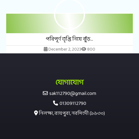
পরিপূর্ণ তৃপ্তি নিয়ে কুঁড়...
December 2, 2023
800
যোগাযোগ
sak112790@gmail.com
01309112790
নিলক্ষা, রায়পুরা, নরসিংদী (১৬৩০)