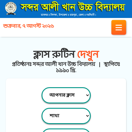
শুক্রবার, ৭ আগস্ট ২০২৬
ক্লাস রুটিন
দেখুন
প্রতিষ্ঠানঃ সব্দর আলী খান উচ্চ বিদ্যালয় | স্থাপিতঃ
১৯৯০ খ্রি.