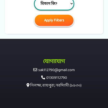
যোগাযোগ
sak112790@gmail.com
01309112790
নিলক্ষা, রায়পুরা, নরসিংদী (১৬৩০)