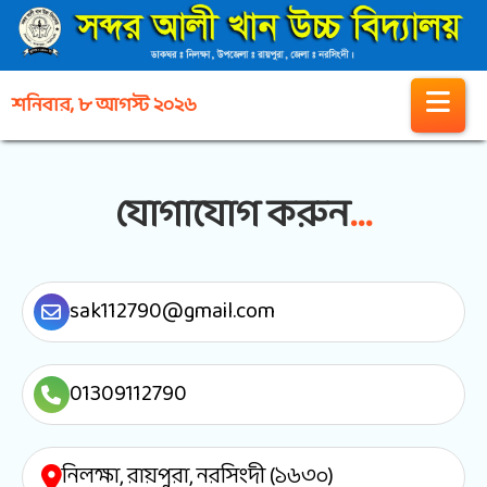
শনিবার, ৮ আগস্ট ২০২৬
যোগাযোগ করুন
...
sak112790@gmail.com
01309112790
নিলক্ষা, রায়পুরা, নরসিংদী (১৬৩০)