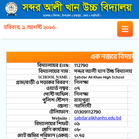
রবিবার, ৯ আগস্ট ২০২৬
এক নজরে বিদ্যাল
বিদ্যালয়ের EIIN :
112790
বিদ্যালয়ের নাম :
সব্দর আলী খান উচ্চ বিদ্যালয়
Sabdar Ali Khan High School
SCHOOL NAME :
গ্রাম/বাড়ী ও সড়কের বিবরণ :
নিলক্ষা
ওয়ার্ড নম্বর :
০৭
পোস্ট অফিস :
নিলক্ষা
পুলিশ স্টেশন :
রায়পুরা
জেলা :
নরসিংদী
টেলিফোন :
01309112790
sabdaralikhanhs.edu.bd
Website :
বিদ্যালয়ের শিফট :
০১
শ্রেণি কার্যক্রম :
০৮
মোট জমির পরিমান (একর) :
৩.৭৫