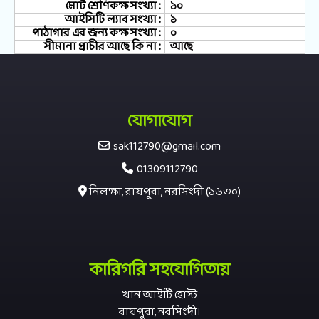
মোট শ্রেণিকক্ষ সংখ্যা :
১০
আইসিটি ল্যাব সংখ্যা :
১
পাঠাগার এর জন্য কক্ষ সংখ্যা :
০
সীমানা প্রাচীর আছে কি না :
আছে
যোগাযোগ
sak112790@gmail.com
01309112790
নিলক্ষা, রায়পুরা, নরসিংদী (১৬৩০)
কারিগরি সহযোগিতায়
খান আইটি হোস্ট
রায়পুরা, নরসিংদী।